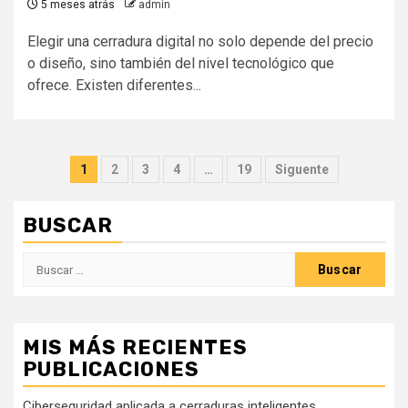
5 meses atrás
admin
Elegir una cerradura digital no solo depende del precio
o diseño, sino también del nivel tecnológico que
ofrece. Existen diferentes...
Paginación
1
2
3
4
…
19
Siguente
de
BUSCAR
entradas
Buscar:
MIS MÁS RECIENTES
PUBLICACIONES
Ciberseguridad aplicada a cerraduras inteligentes