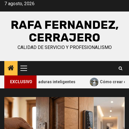
Saltar
7 agosto, 2026
al
contenido
RAFA FERNANDEZ,
CERRAJERO
CALIDAD DE SERVICIO Y PROFESIONALISMO
Menú
principal
2
cada a cerraduras inteligentes
EXCLUSIVO
Cómo crear escenas inte